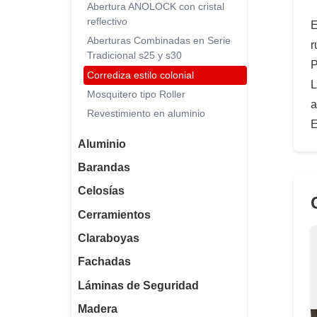
Abertura ANOLOCK con cristal
reflectivo
E
Aberturas Combinadas en Serie
r
Tradicional s25 y s30
P
Corrediza estilo colonial
L
Mosquitero tipo Roller
a
Revestimiento en aluminio
E
Aluminio
Barandas
Celosías
Cerramientos
Claraboyas
Fachadas
Láminas de Seguridad
Madera